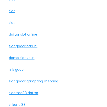
slot
slot
daftar slot online
slot gacor hari ini
demo slot zeus
link gacor
slot gacor gampang menang
sidarma88 daftar
srikandi88