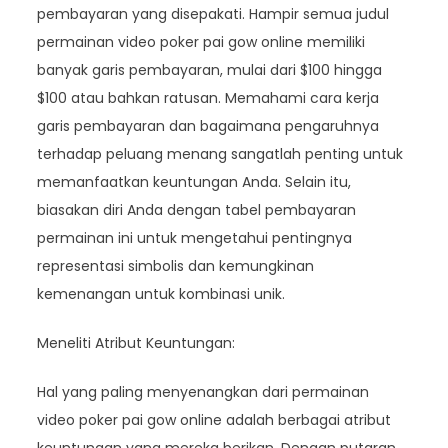
pembayaran yang disepakati. Hampir semua judul
permainan video poker pai gow online memiliki
banyak garis pembayaran, mulai dari $100 hingga
$100 atau bahkan ratusan. Memahami cara kerja
garis pembayaran dan bagaimana pengaruhnya
terhadap peluang menang sangatlah penting untuk
memanfaatkan keuntungan Anda. Selain itu,
biasakan diri Anda dengan tabel pembayaran
permainan ini untuk mengetahui pentingnya
representasi simbolis dan kemungkinan
kemenangan untuk kombinasi unik.
Meneliti Atribut Keuntungan:
Hal yang paling menyenangkan dari permainan
video poker pai gow online adalah berbagai atribut
keuntungan yang mereka berikan. Dengan putaran