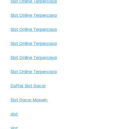
Slot Online Terpercaya
Slot Online Terpercaya
Slot Online Terpercaya
Slot Online Terpercaya
Slot Online Terpercaya
Slot Online Terpercaya
Daftar Slot Gacor
Slot Gacor Maxwin
slot
slot