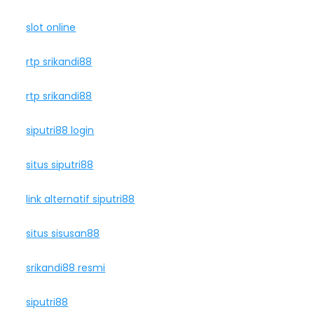
slot online
rtp srikandi88
rtp srikandi88
siputri88 login
situs siputri88
link alternatif siputri88
situs sisusan88
srikandi88 resmi
siputri88