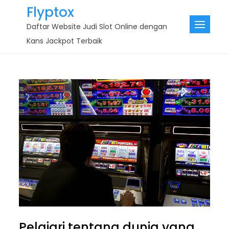
Skip
Flyptox
to
Daftar Website Judi Slot Online dengan
content
Kans Jackpot Terbaik
Pelajari tentang dunia yang