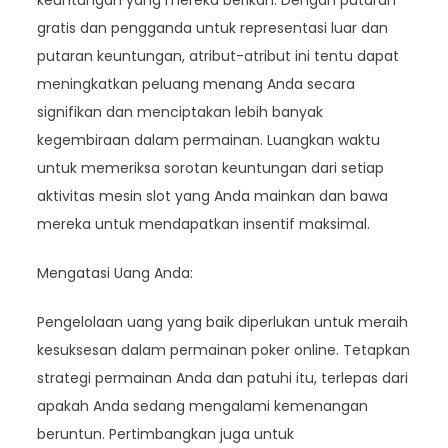
gratis dan pengganda untuk representasi luar dan
putaran keuntungan, atribut-atribut ini tentu dapat
meningkatkan peluang menang Anda secara
signifikan dan menciptakan lebih banyak
kegembiraan dalam permainan. Luangkan waktu
untuk memeriksa sorotan keuntungan dari setiap
aktivitas mesin slot yang Anda mainkan dan bawa
mereka untuk mendapatkan insentif maksimal.
Mengatasi Uang Anda:
Pengelolaan uang yang baik diperlukan untuk meraih
kesuksesan dalam permainan poker online. Tetapkan
strategi permainan Anda dan patuhi itu, terlepas dari
apakah Anda sedang mengalami kemenangan
beruntun. Pertimbangkan juga untuk