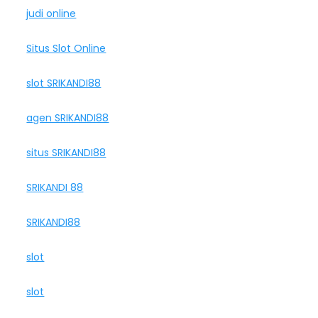
judi online
Situs Slot Online
slot SRIKANDI88
agen SRIKANDI88
situs SRIKANDI88
SRIKANDI 88
SRIKANDI88
slot
slot