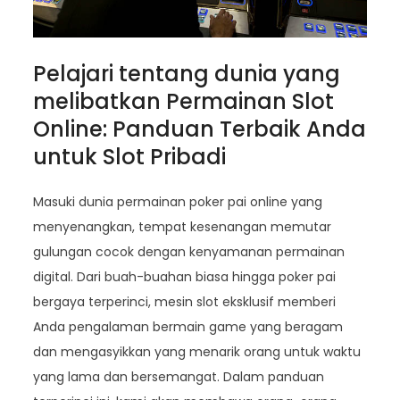
Pelajari tentang dunia yang
melibatkan Permainan Slot
Online: Panduan Terbaik Anda
untuk Slot Pribadi
Masuki dunia permainan poker pai online yang
menyenangkan, tempat kesenangan memutar
gulungan cocok dengan kenyamanan permainan
digital. Dari buah-buahan biasa hingga poker pai
bergaya terperinci, mesin slot eksklusif memberi
Anda pengalaman bermain game yang beragam
dan mengasyikkan yang menarik orang untuk waktu
yang lama dan bersemangat. Dalam panduan