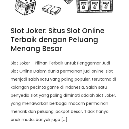
Slot Joker: Situs Slot Online
Terbaik dengan Peluang
Menang Besar
Slot Joker – Pilihan Terbaik untuk Penggemar Judi
Slot Online Dalam dunia permainan judi online, slot
menjadi salah satu yang paling populer, terutama di
kalangan pecinta game di Indonesia. Salah satu
penyedia slot yang paling diminati adalah Slot Joker,
yang menawarkan berbagai macam permainan
menarik dan peluang jackpot besar. Tidak hanya
anak muda, banyak juga […]