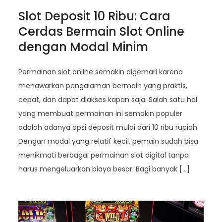
Slot Deposit 10 Ribu: Cara
Cerdas Bermain Slot Online
dengan Modal Minim
Permainan slot online semakin digemari karena
menawarkan pengalaman bermain yang praktis,
cepat, dan dapat diakses kapan saja. Salah satu hal
yang membuat permainan ini semakin populer
adalah adanya opsi deposit mulai dari 10 ribu rupiah.
Dengan modal yang relatif kecil, pemain sudah bisa
menikmati berbagai permainan slot digital tanpa
harus mengeluarkan biaya besar. Bagi banyak […]