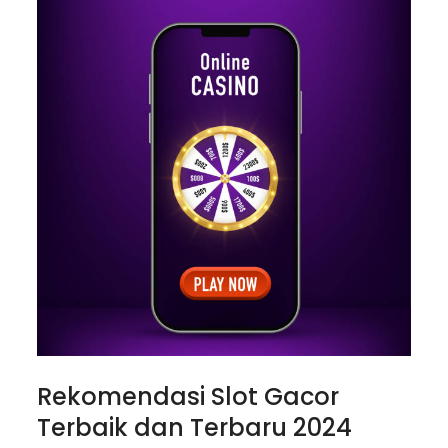
Rekomendasi Slot Gacor
Terbaik dan Terbaru 2024