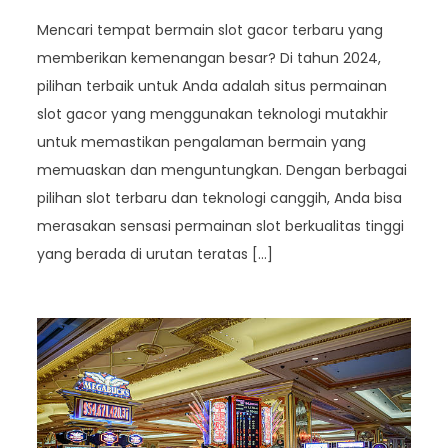
Mencari tempat bermain slot gacor terbaru yang
memberikan kemenangan besar? Di tahun 2024,
pilihan terbaik untuk Anda adalah situs permainan
slot gacor yang menggunakan teknologi mutakhir
untuk memastikan pengalaman bermain yang
memuaskan dan menguntungkan. Dengan berbagai
pilihan slot terbaru dan teknologi canggih, Anda bisa
merasakan sensasi permainan slot berkualitas tinggi
yang berada di urutan teratas […]