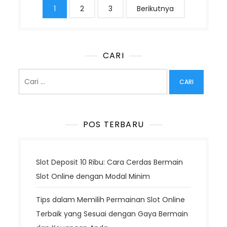
P
1
2
3
Berikutnya
a
g
i
CARI
n
a
Cari
s
untuk:
i
p
POS TERBARU
o
s
Slot Deposit 10 Ribu: Cara Cerdas Bermain
Slot Online dengan Modal Minim
Tips dalam Memilih Permainan Slot Online
Terbaik yang Sesuai dengan Gaya Bermain