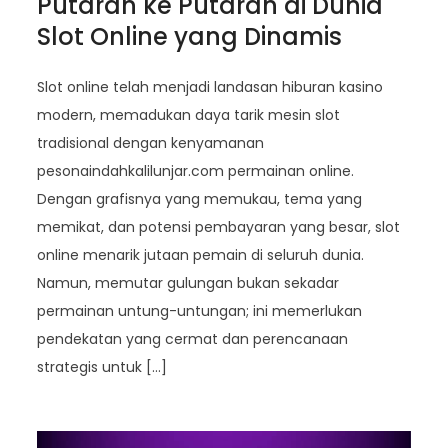
Putaran ke Putaran di Dunia
Slot Online yang Dinamis
Slot online telah menjadi landasan hiburan kasino
modern, memadukan daya tarik mesin slot
tradisional dengan kenyamanan
pesonaindahkalilunjar.com permainan online.
Dengan grafisnya yang memukau, tema yang
memikat, dan potensi pembayaran yang besar, slot
online menarik jutaan pemain di seluruh dunia.
Namun, memutar gulungan bukan sekadar
permainan untung-untungan; ini memerlukan
pendekatan yang cermat dan perencanaan
strategis untuk […]