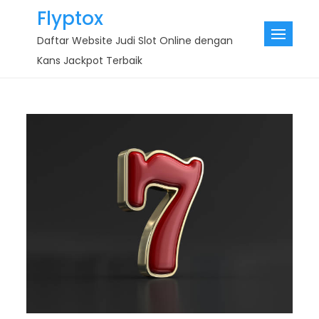
Skip
Flyptox
to
Daftar Website Judi Slot Online dengan
content
Kans Jackpot Terbaik