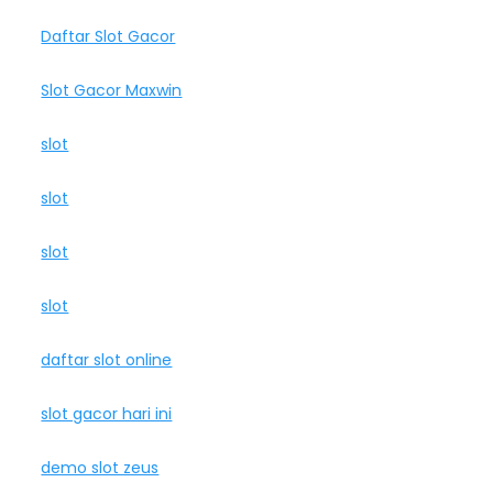
Daftar Slot Gacor
Slot Gacor Maxwin
slot
slot
slot
slot
daftar slot online
slot gacor hari ini
demo slot zeus